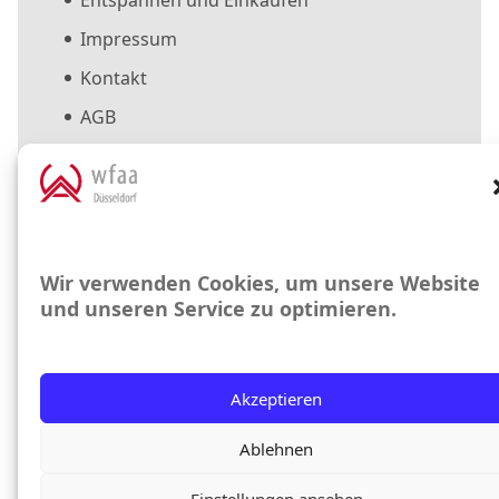
Impressum
Kontakt
AGB
Datenschutzerklärung
Cookie-Richtlinie (EU)
Suche
Wir verwenden Cookies, um unsere Website
und unseren Service zu optimieren.
Suchen
nach:
Akzeptieren
Copyright © 2025 WfaA Düsseldorf GmbH.
Ablehnen
Alle Rechte vorbehalten
Einstellungen ansehen