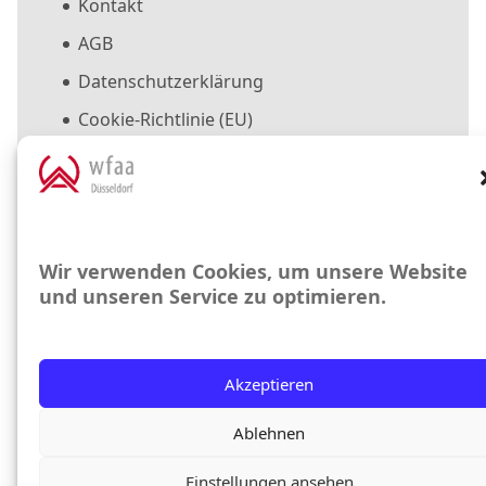
Kontakt
AGB
Datenschutzerklärung
Cookie-Richtlinie (EU)
Suche
Suchen
Wir verwenden Cookies, um unsere Website
nach:
und unseren Service zu optimieren.
Copyright © 2025 WfaA Düsseldorf GmbH.
Alle Rechte vorbehalten
Akzeptieren
Ablehnen
Einstellungen ansehen