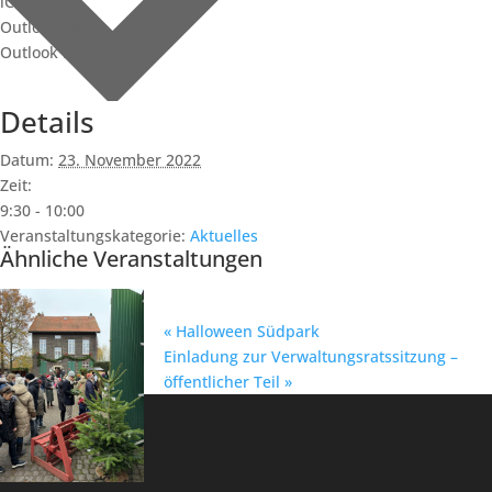
iCalendar
Outlook 365
Outlook Live
Details
Datum:
23. November 2022
Zeit:
9:30 - 10:00
Veranstaltungskategorie:
Aktuelles
Ähnliche Veranstaltungen
«
Halloween Südpark
Einladung zur Verwaltungsratssitzung –
öffentlicher Teil
»