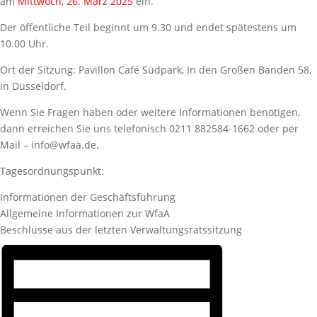
am
Mittwoch, 26. März 2025
ein.
Der öffentliche Teil beginnt um 9.30 und endet spätestens um
10.00 Uhr.
Ort der Sitzung: Pavillon Café Südpark, In den Großen Banden 58,
in Düsseldorf.
Wenn Sie Fragen haben oder weitere Informationen benötigen,
dann erreichen Sie uns telefonisch 0211 882584-1662 oder per
Mail – info@wfaa.de.
Tagesordnungspunkt:
Informationen der Geschäftsführung
Allgemeine Informationen zur WfaA
Beschlüsse aus der letzten Verwaltungsratssitzung