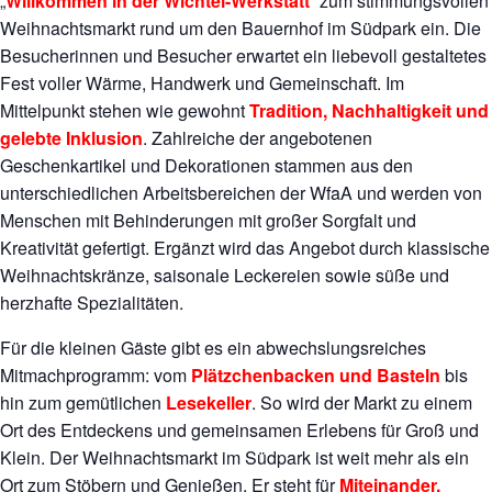
„
Willkommen in der Wichtel-Werkstatt
“ zum stimmungsvollen
Weihnachtsmarkt rund um den Bauernhof im Südpark ein. Die
Besucherinnen und Besucher erwartet ein liebevoll gestaltetes
Fest voller Wärme, Handwerk und Gemeinschaft. Im
Mittelpunkt stehen wie gewohnt
Tradition, Nachhaltigkeit und
gelebte Inklusion
. Zahlreiche der angebotenen
Geschenkartikel und Dekorationen stammen aus den
unterschiedlichen Arbeitsbereichen der WfaA und werden von
Menschen mit Behinderungen mit großer Sorgfalt und
Kreativität gefertigt. Ergänzt wird das Angebot durch klassische
Weihnachtskränze, saisonale Leckereien sowie süße und
herzhafte Spezialitäten.
Für die kleinen Gäste gibt es ein abwechslungsreiches
Mitmachprogramm: vom
Plätzchenbacken und Basteln
bis
hin zum gemütlichen
Lesekeller
. So wird der Markt zu einem
Ort des Entdeckens und gemeinsamen Erlebens für Groß und
Klein. Der Weihnachtsmarkt im Südpark ist weit mehr als ein
Ort zum Stöbern und Genießen. Er steht für
Miteinander,