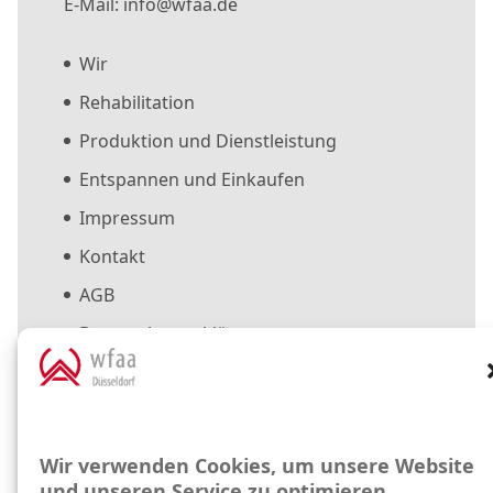
E-Mail: info@wfaa.de
Wir
Rehabilitation
Produktion und Dienstleistung
Entspannen und Einkaufen
Impressum
Kontakt
AGB
Datenschutzerklärung
Cookie-Richtlinie (EU)
Suche
Wir verwenden Cookies, um unsere Website
und unseren Service zu optimieren.