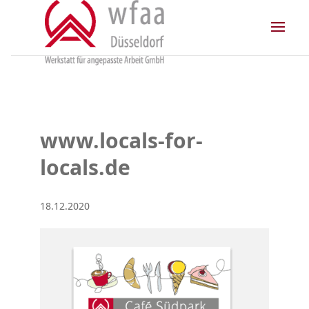
Skip
to
content
www.locals-for-
locals.de
18.12.2020